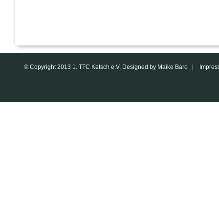
© Copyright 2013 1. TTC Ketsch e.V, Designed by Maike Baro |
Impres