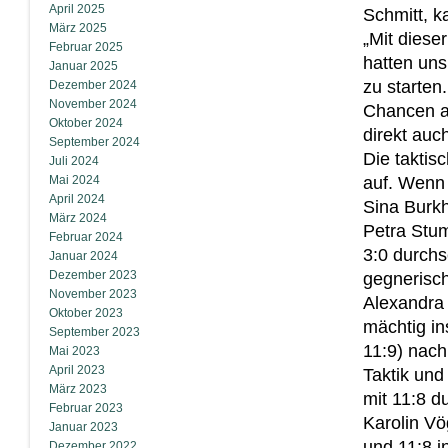
April 2025
Schmitt, k
März 2025
„Mit diese
Februar 2025
hatten uns
Januar 2025
zu starten
Dezember 2024
November 2024
Chancen au
Oktober 2024
direkt auc
September 2024
Die taktis
Juli 2024
Mai 2024
auf. Wenn 
April 2024
Sina Burk
März 2024
Petra Stum
Februar 2024
3:0 durchs
Januar 2024
Dezember 2023
gegnerisch
November 2023
Alexandra 
Oktober 2023
mächtig in
September 2023
11:9) nach
Mai 2023
April 2023
Taktik und
März 2023
mit 11:8 d
Februar 2023
Karolin Vö
Januar 2023
und 11:8 i
Dezember 2022