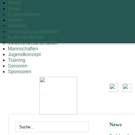
Home
News
Ergebnisdienst
Verein
Vorstand
Veranstaltungskalender
Außersportliches
Vereinsmeisterschaften
Mannschaften
Jugendkonzept
Training
Senioren
Sponsoren
News