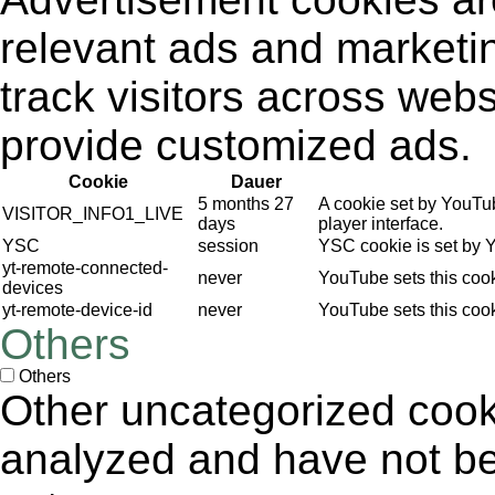
relevant ads and market
track visitors across webs
provide customized ads.
Cookie
Dauer
5 months 27
A cookie set by YouTu
VISITOR_INFO1_LIVE
days
player interface.
YSC
session
YSC cookie is set by 
yt-remote-connected-
never
YouTube sets this coo
devices
yt-remote-device-id
never
YouTube sets this coo
Others
Others
Other uncategorized cook
analyzed and have not bee