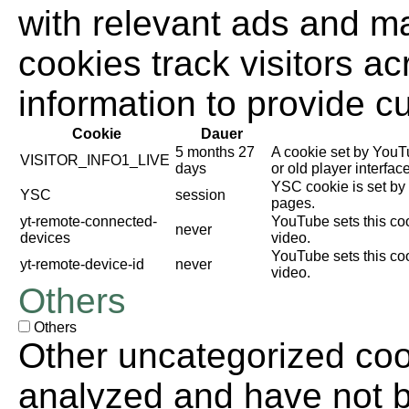
with relevant ads and m
cookies track visitors a
information to provide c
Cookie
Dauer
5 months 27
A cookie set by YouT
VISITOR_INFO1_LIVE
days
or old player interface
YSC cookie is set by
YSC
session
pages.
yt-remote-connected-
YouTube sets this co
never
devices
video.
YouTube sets this co
yt-remote-device-id
never
video.
Others
Others
Other uncategorized coo
analyzed and have not be