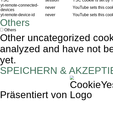
YSC
session
YSC cookie is set by 
yt-remote-connected-
never
YouTube sets this coo
devices
yt-remote-device-id
never
YouTube sets this coo
Others
Others
Other uncategorized cook
analyzed and have not bee
yet.
SPEICHERN & AKZEPT
Präsentiert von