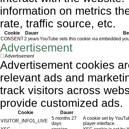
information on metrics th
rate, traffic source, etc.
Cookie
Dauer
Be
CONSENT
2 years
YouTube sets this cookie via embedded yout
Advertisement
Advertisement
Advertisement cookies are
relevant ads and market
track visitors across webs
provide customized ads.
Cookie
Dauer
5 months 27
A cookie set by YouTu
VISITOR_INFO1_LIVE
days
player interface.