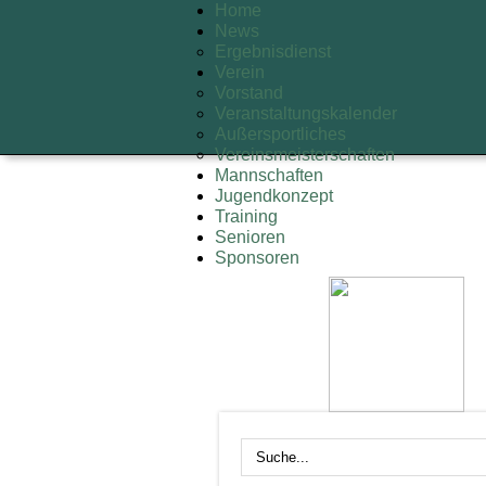
Home
News
Ergebnisdienst
Verein
Vorstand
Veranstaltungskalender
Außersportliches
Vereinsmeisterschaften
Mannschaften
Jugendkonzept
Training
Senioren
Sponsoren