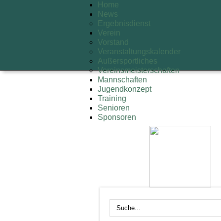
Home
News
Ergebnisdienst
Verein
Vorstand
Veranstaltungskalender
Außersportliches
Vereinsmeisterschaften
Mannschaften
Jugendkonzept
Training
Senioren
Sponsoren