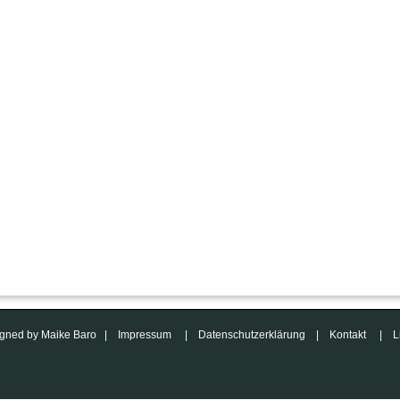
esigned by Maike Baro |
Impressum
|
Datenschutzerklärung
|
Kontakt
|
L