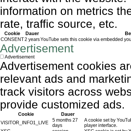
information on metrics th
rate, traffic source, etc.
Cookie
Dauer
Be
CONSENT
2 years
YouTube sets this cookie via embedded yout
Advertisement
Advertisement
Advertisement cookies are
relevant ads and market
track visitors across webs
provide customized ads.
Cookie
Dauer
5 months 27
A cookie set by YouTu
VISITOR_INFO1_LIVE
days
player interface.