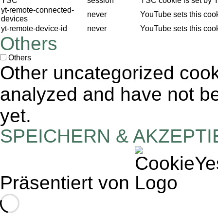
YSC
session
YSC cookie is set by 
yt-remote-connected-
never
YouTube sets this coo
devices
yt-remote-device-id
never
YouTube sets this coo
Others
Others
Other uncategorized cook
analyzed and have not bee
yet.
SPEICHERN & AKZEPT
Präsentiert von