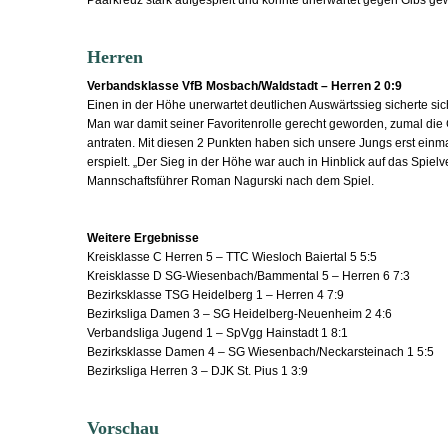
Paarkreuz stark aufgespielt und konnte unerwartet gegen Gibs ge
Herren
Verbandsklasse VfB Mosbach/Waldstadt – Herren 2 0:9
Einen in der Höhe unerwartet deutlichen Auswärtssieg sicherte sic
Man war damit seiner Favoritenrolle gerecht geworden, zumal die 
antraten. Mit diesen 2 Punkten haben sich unsere Jungs erst einmal
erspielt. „Der Sieg in der Höhe war auch in Hinblick auf das Spielver
Mannschaftsführer Roman Nagurski nach dem Spiel.
Weitere Ergebnisse
Kreisklasse C Herren 5 – TTC Wiesloch Baiertal 5 5:5
Kreisklasse D SG-Wiesenbach/Bammental 5 – Herren 6 7:3
Bezirksklasse TSG Heidelberg 1 – Herren 4 7:9
Bezirksliga Damen 3 – SG Heidelberg-Neuenheim 2 4:6
Verbandsliga Jugend 1 – SpVgg Hainstadt 1 8:1
Bezirksklasse Damen 4 – SG Wiesenbach/Neckarsteinach 1 5:5
Bezirksliga Herren 3 – DJK St. Pius 1 3:9
Vorschau