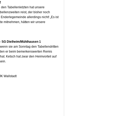
2
en Tabellenletzten hat unsere
llenzweiten reist, der bisher noch
Enderlegemeinde allerdings nicht! „Es ist
kte mitnehmen, hätten wir unsere
– SG Dielheim/
Mühlhausen 1
 wenn sie am Sonntag den Tabellendritten
t, den er beim bemerkenswerten Remis
t. Ketsch hat zwar den Heimvorteil auf
sein.
JK Wallstadt