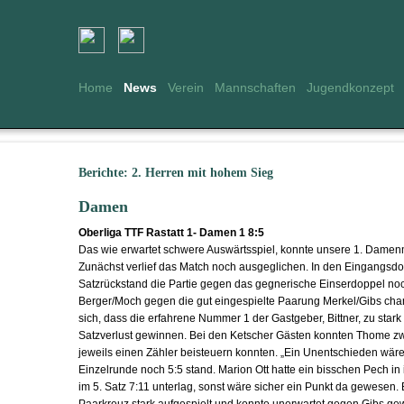
Home
News
Verein
Mannschaften
Jugendkonzept
Berichte: 2. Herren mit hohem Sieg
Damen
Oberliga TTF Rastatt 1- Damen 1 8:5
Das wie erwartet schwere Auswärtsspiel, konnte unsere 1. Damenm
Zunächst verlief das Match noch ausgeglichen. In den Eingangsd
Satzrückstand die Partie gegen das gegnerische Einserdoppel n
Berger/Moch gegen die gut eingespielte Paarung Merkel/Gibs chan
sich, dass die erfahrene Nummer 1 der Gastgeber, Bittner, zu stark
Satzverlust gewinnen. Bei den Ketscher Gästen konnten Thome zw
jeweils einen Zähler beisteuern konnten. „Ein Unentschieden wäre 
Einzelrunde noch 5:5 stand. Marion Ott hatte ein bisschen Pech in i
im 5. Satz 7:11 unterlag, sonst wäre sicher ein Punkt da gewesen