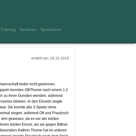
Training
Senioren
Sponsoren
erstellt am: 28.10.2019
annschaft leider nicht gewinnen.
oppeln konnten Ott/Thome nach einem 1:2
och zu ihren Gunsten wenden, während
cenlos blieben. In den Einzeln zeigte
 war. Sie konnte alle 3 Spiele ohne
eimal siegen, während Ott und Prautzsch
drin gewesen, da es vor der letzten
hrem letzten Einzel, als sie gegen Bittner
. Besonders Kathrin Thome hat im unteren