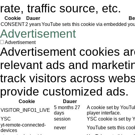
rate, traffic source, etc.
Cookie
Dauer
Be
CONSENT
2 years
YouTube sets this cookie via embedded yout
Advertisement
Advertisement
Advertisement cookies are
relevant ads and market
track visitors across webs
provide customized ads.
Cookie
Dauer
5 months 27
A cookie set by YouTu
VISITOR_INFO1_LIVE
days
player interface.
YSC
session
YSC cookie is set by 
yt-remote-connected-
never
YouTube sets this coo
devices