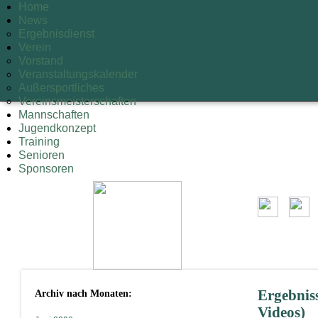
Home
News
Ergebnisdienst
Verein
Vorstand
Veranstaltungskalender
Außersportliches
Vereinsmeisterschaften
Mannschaften
Jugendkonzept
Training
Senioren
Sponsoren
Archiv nach Monaten:
Ergebniss
Videos)