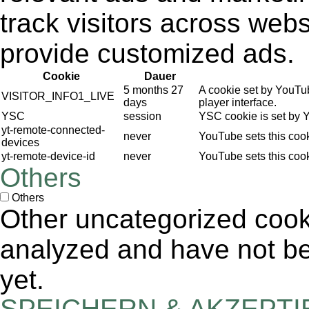
track visitors across webs
provide customized ads.
Cookie
Dauer
5 months 27
A cookie set by YouTu
VISITOR_INFO1_LIVE
days
player interface.
YSC
session
YSC cookie is set by 
yt-remote-connected-
never
YouTube sets this coo
devices
yt-remote-device-id
never
YouTube sets this coo
Others
Others
Other uncategorized cook
analyzed and have not bee
yet.
SPEICHERN & AKZEPT