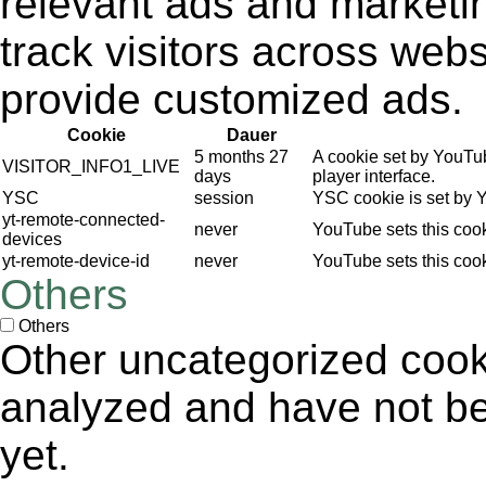
relevant ads and market
track visitors across webs
provide customized ads.
Cookie
Dauer
5 months 27
A cookie set by YouTu
VISITOR_INFO1_LIVE
days
player interface.
YSC
session
YSC cookie is set by 
yt-remote-connected-
never
YouTube sets this coo
devices
yt-remote-device-id
never
YouTube sets this coo
Others
Others
Other uncategorized cook
analyzed and have not bee
yet.