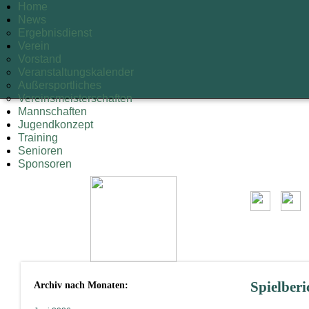
Home
News
Ergebnisdienst
Verein
Vorstand
Veranstaltungskalender
Außersportliches
Vereinsmeisterschaften
Mannschaften
Jugendkonzept
Training
Senioren
Sponsoren
Archiv nach Monaten:
Spielberi