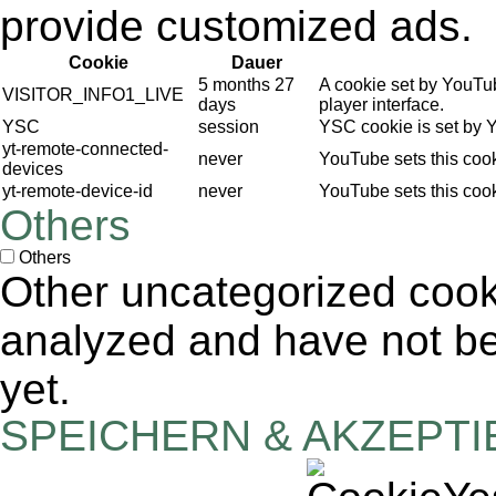
provide customized ads.
Cookie
Dauer
5 months 27
A cookie set by YouTu
VISITOR_INFO1_LIVE
days
player interface.
YSC
session
YSC cookie is set by 
yt-remote-connected-
never
YouTube sets this coo
devices
yt-remote-device-id
never
YouTube sets this coo
Others
Others
Other uncategorized cook
analyzed and have not bee
yet.
SPEICHERN & AKZEPT