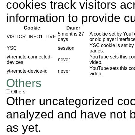
cookies track visitors a
information to provide c
Cookie
Dauer
5 months 27
A cookie set by YouT
VISITOR_INFO1_LIVE
days
or old player interface
YSC cookie is set by
YSC
session
pages.
yt-remote-connected-
YouTube sets this co
never
devices
video.
YouTube sets this co
yt-remote-device-id
never
video.
Others
Others
Other uncategorized coo
analyzed and have not be
as yet.