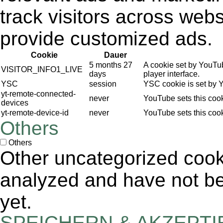
track visitors across webs
provide customized ads.
Cookie
Dauer
5 months 27
A cookie set by YouTu
VISITOR_INFO1_LIVE
days
player interface.
YSC
session
YSC cookie is set by 
yt-remote-connected-
never
YouTube sets this coo
devices
yt-remote-device-id
never
YouTube sets this coo
Others
Others
Other uncategorized cook
analyzed and have not bee
yet.
SPEICHERN & AKZEPT