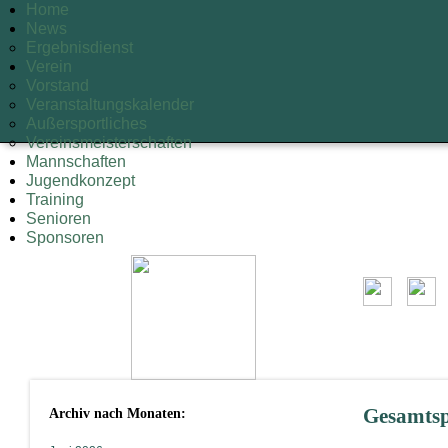
Home
News
Ergebnisdienst
Verein
Vorstand
Veranstaltungskalender
Außersportliches
Vereinsmeisterschaften
Mannschaften
Jugendkonzept
Training
Senioren
Sponsoren
Archiv nach Monaten:
Gesamtsp