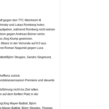
aft gegen den TTC Weinheim III.
schinsky und Lukas Romberg holen.
 aufgeben, während Romberg nicht seinen
tzen gegen Andreas Bürner verlor.
s-Jörg Klump gewinnen.
Bilanz in der Vorrunde auf 6:0 aus.
 und Roman Nagurski gegen Luca
isti/Björn Strugies, Sandro Siegmund,
hefflenz zurück.
bandsklassensaison Premiere und steuerte
führung nicht ins Ziel retten.
 auf dem fünften Platz in die
Jörg Mayer-Battisti, Björn
Mayer-Battisti, Björn Strugies, Thomas