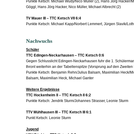
Punkte Ketsch: Michael Wudy/Nico Müller (2), Hans Jörg Hacker/M
Göggl, Hans Jörg Hacker, Nico Müller, Michael Albrecht (2)
TV Mauer III – TTC Ketsch VII 6:4
Punkte Ketsch: Michael Kapp/Norbert Lemmert, Jürgen Slavik/Lothar
Nachwuchs
Schüler
TTC Edingen-Neckarhausen – TTC Ketsch 0:6
Gegen Schlusslicht Edingen-Neckarhausen fuhr die 1. Schülerman
thront weiterhin an der Tabellenspitze (Vorsprung auf den Zweiten b
Punkte Ketsch: Benjamin Rehn/Julius Balsam, Maximilian Heck/Mi
Balsam, Maximilian Heck, Michael Ganter
Weitere Ergebnisse
TTC Hockenheim II – TTC Ketsch II 6:2
Punkte Ketsch: Jendrik Sturm/Johannes Strasser, Leonie Sturm
TTV Mühlhausen III – TTC Ketsch III 6:1
Punkt Ketsch: Leonie Sturm
Jugend