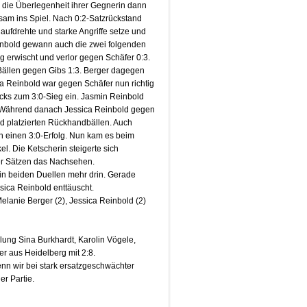
e die Überlegenheit ihrer Gegnerin dann
am ins Spiel. Nach 0:2-Satzrückstand
 aufdrehte und starke Angriffe setze und
inbold gewann auch die zwei folgenden
 erwischt und verlor gegen Schäfer 0:3.
Bällen gegen Gibs 1:3. Berger dagegen
ca Reinbold war gegen Schäfer nun richtig
locks zum 3:0-Sieg ein. Jasmin Reinbold
g. Während danach Jessica Reinbold gegen
nd platzierten Rückhandbällen. Auch
h einen 3:0-Erfolg. Nun kam es beim
l. Die Ketscherin steigerte sich
ier Sätzen das Nachsehen.
in beiden Duellen mehr drin. Gerade
ssica Reinbold enttäuscht.
lanie Berger (2), Jessica Reinbold (2)
ellung Sina Burkhardt, Karolin Vögele,
r aus Heidelberg mit 2:8.
wenn wir bei stark ersatzgeschwächter
er Partie.