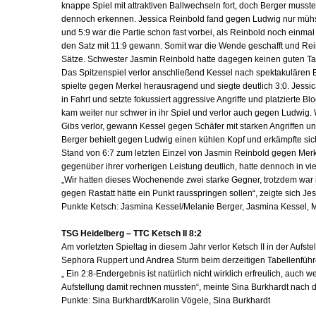
knappe Spiel mit attraktiven Ballwechseln fort, doch Berger musst
dennoch erkennen. Jessica Reinbold fand gegen Ludwig nur mühs
und 5:9 war die Partie schon fast vorbei, als Reinbold noch einmal
den Satz mit 11:9 gewann. Somit war die Wende geschafft und Re
Sätze. Schwester Jasmin Reinbold hatte dagegen keinen guten Tag
Das Spitzenspiel verlor anschließend Kessel nach spektakulären 
spielte gegen Merkel herausragend und siegte deutlich 3:0. Jessi
in Fahrt und setzte fokussiert aggressive Angriffe und platzierte B
kam weiter nur schwer in ihr Spiel und verlor auch gegen Ludwi
Gibs verlor, gewann Kessel gegen Schäfer mit starken Angriffen u
Berger behielt gegen Ludwig einen kühlen Kopf und erkämpfte sic
Stand von 6:7 zum letzten Einzel von Jasmin Reinbold gegen Merke
gegenüber ihrer vorherigen Leistung deutlich, hatte dennoch in v
„Wir hatten dieses Wochenende zwei starke Gegner, trotzdem war 
gegen Rastatt hätte ein Punkt rausspringen sollen“, zeigte sich Je
Punkte Ketsch: Jasmina Kessel/Melanie Berger, Jasmina Kessel, Me
TSG Heidelberg – TTC Ketsch II 8:2
Am vorletzten Spieltag in diesem Jahr verlor Ketsch II in der Aufst
Sephora Ruppert und Andrea Sturm beim derzeitigen Tabellenführe
„ Ein 2:8-Endergebnis ist natürlich nicht wirklich erfreulich, auch 
Aufstellung damit rechnen mussten“, meinte Sina Burkhardt nach d
Punkte: Sina Burkhardt/Karolin Vögele, Sina Burkhardt