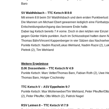
Baro
SV Waldhilsbach – TTC Ketsch III 8:8
Mit einem 8:8 beim SV Waldhilsbach und dem ersten Punktverlust 
Die Mannen um Michael Ebert gewannen lediglich eine Fünfsatzpa
Entscheidungsdurchgang das bessere Ende hatte.
Dabei lag Ketsch bereits 7:4 vorne. Doch in den letzten vier Einze
gegen Günter Härle punkten. Auch im Schlussdopel hatten dann
Thomas Bähr/Vincent Kappenberger in vier Sätzen das Nachsehe
Punkte Ketsch: Nadim Razvi/Lukas Wehland, Nadim Razvi (2), Luk
Pietrek (2), Tim Wehland
Weitere Ergebnisse
DJK Dossenheim – TTC Ketsch IV 4:9
Punkte Ketsch: Marc Vetter/Thomas Baro, Fabian Roth (2), Uwe Hem
Thomas Baro, Holger Cischinsky
TTC Ketsch V – ASV Eppelheim 9:7
Punkte Ketsch: Max Wollenweber/Tim Wehland, Peter Pfeuffer/Ott
(2), Peter Pfeuffer, Otto Mitsch (2), Patrick Nagel
RSV Leimen II – TTC Ketsch VI 7:9