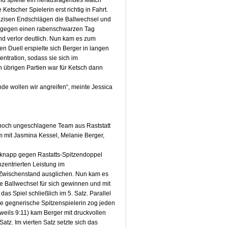
und spielte ein herausragendes Match
etscher Spielerin erst richtig in Fahrt.
äzisen Endschlägen die Ballwechsel und
 dagegen einen rabenschwarzen Tag
nd verlor deutlich. Nun kam es zum
n Duell erspielte sich Berger in langen
ntration, sodass sie sich im
 übrigen Partien war für Ketsch dann
de wollen wir angreifen“, meinte Jessica
 noch ungeschlagene Team aus Raststatt
m mit Jasmina Kessel, Melanie Berger,
ze knapp gegen Rastatts-Spitzendoppel
zentrierten Leistung im
Zwischenstand ausglichen. Nun kam es
e Ballwechsel für sich gewinnen und mit
s Spiel schließlich im 5. Satz. Parallel
 Die gegnerische Spitzenspielerin zog jeden
eweils 9:11) kam Berger mit druckvollen
tz. Im vierten Satz setzte sich das