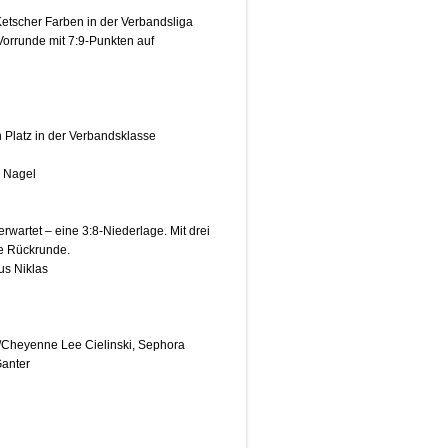
Ketscher Farben in der Verbandsliga
 Vorrunde mit 7:9-Punkten auf
 Platz in der Verbandsklasse
k Nagel
artet – eine 3:8-Niederlage. Mit drei
ie Rückrunde.
us Niklas
/Cheyenne Lee Cielinski, Sephora
Ganter