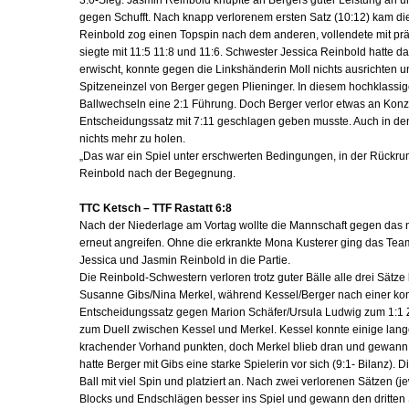
3:0-Sieg. Jasmin Reinbold knüpfte an Bergers guter Leistung an 
gegen Schufft. Nach knapp verlorenem ersten Satz (10:12) kam die K
Reinbold zog einen Topspin nach dem anderen, vollendete mit pr
siegte mit 11:5 11:8 und 11:6. Schwester Jessica Reinbold hatte
erwischt, konnte gegen die Linkshänderin Moll nichts ausrichten u
Spitzeneinzel von Berger gegen Plieninger. In diesem hochklassige
Ballwechseln eine 2:1 Führung. Doch Berger verlor etwas an Konze
Entscheidungssatz mit 7:11 geschlagen geben musste. Auch in den
nichts mehr zu holen.
„Das war ein Spiel unter erschwerten Bedingungen, in der Rückrun
Reinbold nach der Begegnung.
TTC Ketsch – TTF Rastatt 6:8
Nach der Niederlage am Vortag wollte die Mannschaft gegen das
erneut angreifen. Ohne die erkrankte Mona Kusterer ging das Tea
Jessica und Jasmin Reinbold in die Partie.
Die Reinbold-Schwestern verloren trotz guter Bälle alle drei Sät
Susanne Gibs/Nina Merkel, während Kessel/Berger nach einer kon
Entscheidungssatz gegen Marion Schäfer/Ursula Ludwig zum 1:1 
zum Duell zwischen Kessel und Merkel. Kessel konnte einige lang
krachender Vorhand punkten, doch Merkel blieb dran und gewann da
hatte Berger mit Gibs eine starke Spielerin vor sich (9:1- Bilanz).
Ball mit viel Spin und platziert an. Nach zwei verlorenen Sätzen (j
Blocks und Endschlägen besser ins Spiel und gewann den dritten Sa