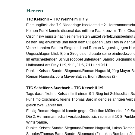
Herren
TTC Ketsch II – TTC Weinheim III 7:9
Eine unglückliche 7:9-Niederlage kassierte die 2. Herrenmannsch
Keinen Punkt konnte diesmal das mittlere Paarkreuz mit Timo Ci
Cischinsky musste nach seinem ersten Einzel verletzungsbedingt
besten Tag erwischte und nach dem 0:3 gegen Lars Frey in vier Sä
Vorne konnten Sandro Siegmund und Roman Nagurski gegen Han
Ungeschlagen blieb Björn Strugies und baute seine eindrucksvolle 
Im entscheidenden Schlussdoppel unterlagen Sandro Siegmund
Hoffmann/Lars Frey 11:9, 9:11, 11:6, 7:11 und 9:11.
Punkte Ketsch: Sandro Siegmund/Roman Nagurski, Jörg Mayer-Batt
Roman Nagurski, Jörg Mayer-Battisti, Björn Strugies (2)
TTC Schefflenz-Auerbach – TTC Ketsch II 1:9
Tags darauf kehrte Ketsch II mit einem 9:1-Sieg bei Schlusslicht Sc
Für Timo Cischinsky feierte Thomas Baro in der diesjährigen Ver
gleich zwei Zähler bei.
Einzig Roman Nagurski konnte gegen Christian Müller eine 2:0-Satz
Die 2. Herrenmannschaft verabschiedet sich somit mit 10:8-Punkten
Winterpause.
Punkte Ketsch: Sandro Siegmund/Roman Nagurski, Lukas Romberg/
Strugies/Thomas Baro, Sandro Siegmund (2), Lukas Romberg, Jörg 