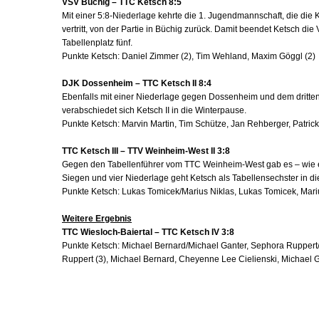
VSV Büchig – TTC Ketsch 8:5
Mit einer 5:8-Niederlage kehrte die 1. Jugendmannschaft, die die 
vertritt, von der Partie in Büchig zurück. Damit beendet Ketsch die
Tabellenplatz fünf.
Punkte Ketsch: Daniel Zimmer (2), Tim Wehland, Maxim Göggl (2)
DJK Dossenheim – TTC Ketsch II 8:4
Ebenfalls mit einer Niederlage gegen Dossenheim und dem dritten
verabschiedet sich Ketsch II in die Winterpause.
Punkte Ketsch: Marvin Martin, Tim Schütze, Jan Rehberger, Patric
TTC Ketsch III – TTV Weinheim-West II 3:8
Gegen den Tabellenführer vom TTC Weinheim-West gab es – wie erw
Siegen und vier Niederlage geht Ketsch als Tabellensechster in d
Punkte Ketsch: Lukas Tomicek/Marius Niklas, Lukas Tomicek, Mari
Weitere Ergebnis
TTC Wiesloch-Baiertal – TTC Ketsch IV 3:8
Punkte Ketsch: Michael Bernard/Michael Ganter, Sephora Ruppert
Ruppert (3), Michael Bernard, Cheyenne Lee Cielienski, Michael 