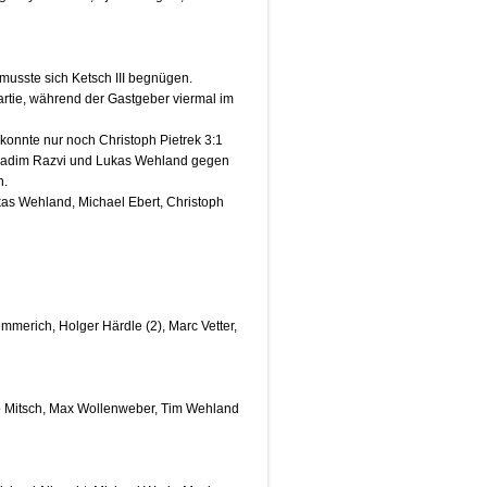
musste sich Ketsch III begnügen.
rtie, während der Gastgeber viermal im
l konnte nur noch Christoph Pietrek 3:1
 Nadim Razvi und Lukas Wehland gegen
n.
as Wehland, Michael Ebert, Christoph
merich, Holger Härdle (2), Marc Vetter,
o Mitsch, Max Wollenweber, Tim Wehland