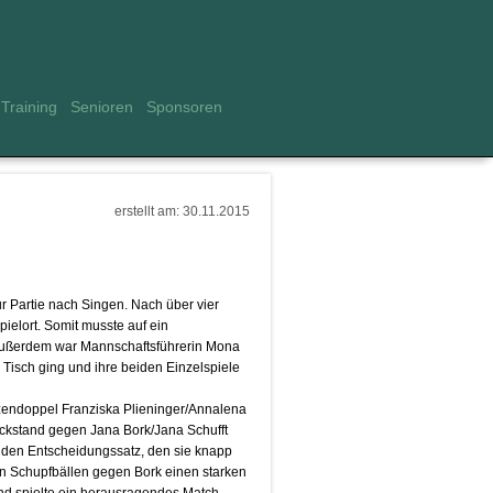
Training
Senioren
Sponsoren
erstellt am: 30.11.2015
 Partie nach Singen. Nach über vier
ielort. Somit musste auf ein
. Außerdem war Mannschaftsführerin Mona
n Tisch ging und ihre beiden Einzelspiele
zendoppel Franziska Plieninger/Annalena
ückstand gegen Jana Bork/Jana Schufft
n den Entscheidungssatz, den sie knapp
ten Schupfbällen gegen Bork einen starken