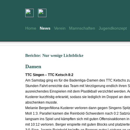
Home
News
Verein
Mannschaften
Jugendkonzept
Berichte: Nur wenige Lichtblicke
Damen
TTC Singen – TTC Ketsch 8:2
Am Samstag ging es für die Badenliga-Damen des TTC Ketschs zur
Stunden Fahrt erreichte das Team mit Verzögerung endlich ihren Sp
ausreichendes Einspielen mit dem Plastikball verzichtet werden
Kusterer kurzfristig erkrankt, sodass sie lediglich im Doppel an de
abschenken musste.
Melanie Berger/Mona Kusterer verloren dann gegen Singens Spit
Moll 1:3. Parallel kamen die Reinbold-Schwestern nach 0:2 Satzr
langsam ins Spiel und kämpften sich mit guten Offensivaktionen i
mit 10:12 verloren. Berger erspielte mit guten Blocks und platzier