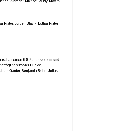
ichael Albrecht, Michael Wudy, Maxim
 Pister, Jürgen Slavik, Lothar Pister
nschaft einen 6:0-Kantersieg ein und
eträgt bereits vier Punkte).
chael Ganter, Benjamin Rehn, Julius