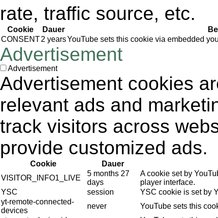
rate, traffic source, etc.
Cookie
Dauer
Be
CONSENT
2 years
YouTube sets this cookie via embedded yout
Advertisement
Advertisement
Advertisement cookies are
relevant ads and market
track visitors across webs
provide customized ads.
Cookie
Dauer
5 months 27
A cookie set by YouTu
VISITOR_INFO1_LIVE
days
player interface.
YSC
session
YSC cookie is set by 
yt-remote-connected-
never
YouTube sets this coo
devices