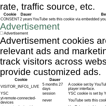
rate, traffic source, etc.
Cookie
Dauer
Be
CONSENT
2 years
YouTube sets this cookie via embedded yout
Advertisement
Advertisement
Advertisement cookies are
relevant ads and market
track visitors across webs
provide customized ads.
Cookie
Dauer
5 months 27
A cookie set by YouTu
VISITOR_INFO1_LIVE
days
player interface.
YSC
session
YSC cookie is set by 
yt-remote-connected-
never
YouTube sets this coo
devices