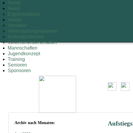
Home
News
Ergebnisdienst
Verein
Vorstand
Veranstaltungskalender
Außersportliches
Vereinsmeisterschaften
Mannschaften
Jugendkonzept
Training
Senioren
Sponsoren
Archiv nach Monaten:
Aufstiegs