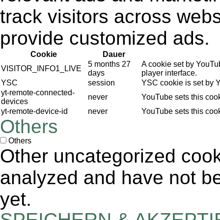
track visitors across webs
provide customized ads.
Cookie
Dauer
5 months 27
A cookie set by YouTu
VISITOR_INFO1_LIVE
days
player interface.
YSC
session
YSC cookie is set by 
yt-remote-connected-
never
YouTube sets this coo
devices
yt-remote-device-id
never
YouTube sets this coo
Others
Others
Other uncategorized cook
analyzed and have not bee
yet.
SPEICHERN & AKZEPT