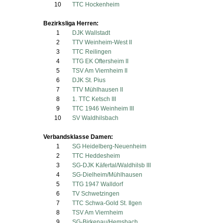
10
TTC Hockenheim
Bezirksliga Herren:
1
DJK Wallstadt
2
TTV Weinheim-West II
3
TTC Reilingen
4
TTG EK Oftersheim II
5
TSV Am Viernheim II
6
DJK St. Pius
7
TTV Mühlhausen II
8
1. TTC Ketsch III
9
TTC 1946 Weinheim III
10
SV Waldhilsbach
Verbandsklasse Damen:
1
SG Heidelberg-Neuenheim
2
TTC Heddesheim
3
SG-DJK Käfertal/Waldhilsb III
4
SG-Dielheim/Mühlhausen
5
TTG 1947 Walldorf
6
TV Schwetzingen
7
TTC Schwa-Gold St. Ilgen
8
TSV Am Viernheim
9
SG-Birkenau/Hemsbach