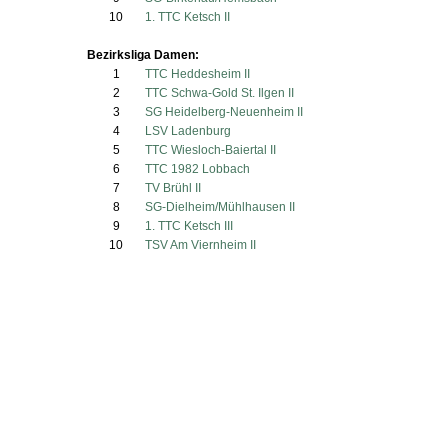
10
1. TTC Ketsch II
Bezirksliga Damen:
1
TTC Heddesheim II
2
TTC Schwa-Gold St. Ilgen II
3
SG Heidelberg-Neuenheim II
4
LSV Ladenburg
5
TTC Wiesloch-Baiertal II
6
TTC 1982 Lobbach
7
TV Brühl II
8
SG-Dielheim/Mühlhausen II
9
1. TTC Ketsch III
10
TSV Am Viernheim II