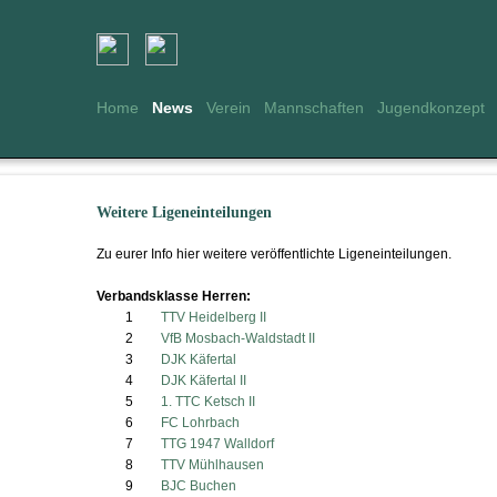
Home
News
Verein
Mannschaften
Jugendkonzept
Weitere Ligeneinteilungen
Zu eurer Info hier weitere veröffentlichte Ligeneinteilungen.
Verbandsklasse Herren:
1
TTV Heidelberg II
2
VfB Mosbach-Waldstadt II
3
DJK Käfertal
4
DJK Käfertal II
5
1. TTC Ketsch II
6
FC Lohrbach
7
TTG 1947 Walldorf
8
TTV Mühlhausen
9
BJC Buchen