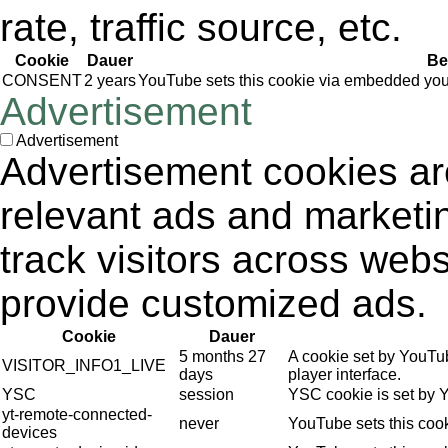
rate, traffic source, etc.
Cookie
Dauer
Be
CONSENT
2 years
YouTube sets this cookie via embedded yout
Advertisement
Advertisement
Advertisement cookies are
relevant ads and market
track visitors across webs
provide customized ads.
Cookie
Dauer
5 months 27
A cookie set by YouTu
VISITOR_INFO1_LIVE
days
player interface.
YSC
session
YSC cookie is set by 
yt-remote-connected-
never
YouTube sets this coo
devices