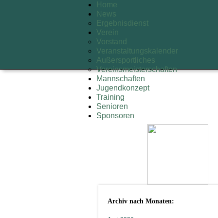
Home
News
Ergebnisdienst
Verein
Vorstand
Veranstaltungskalender
Außersportliches
Vereinsmeisterschaften
Mannschaften
Jugendkonzept
Training
Senioren
Sponsoren
Archiv nach Monaten: