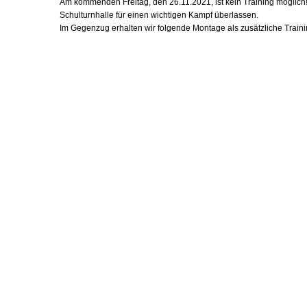
Am kommenden Freitag, den 26.11.2021, ist kein Training möglic
Schulturnhalle für einen wichtigen Kampf überlassen.
Im Gegenzug erhalten wir folgende Montage als zusätzliche Train